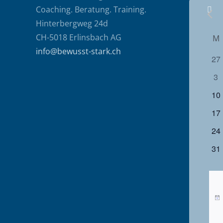
Coaching. Beratung. Training.
Hinterbergweg 24d
K
CH-5018 Erlinsbach AG
M
info@bewusst-stark.ch
0
27
v
Ver
0
3
V
Ve
0
10
Ver
0
17
Ver
0
24
Ver
0
31
Ver