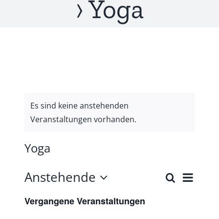
› Yoga
Es sind keine anstehenden
Veranstaltungen vorhanden.
Yoga
Anstehende
Vera
Suche
Veran
Liste
Datum
Ansi
Vergangene Veranstaltungen
wählen.
Suche