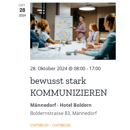
Navi
OKT.
und
28
2024
Ansich
Naviga
28. Oktober 2024 @ 08:00
-
17:00
bewusst stark
KOMMUNIZIEREN
Männedorf - Hotel Boldern
Boldernstrasse 83, Männedorf
CHF580.00 – CHF980.00